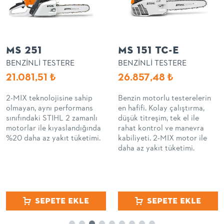
MS 251
MS 151 TC-E
BENZİNLİ TESTERE
BENZİNLİ TESTERE
21.081,51
₺
26.857,48
₺
2-MIX teknolojisine sahip
Benzin motorlu testerelerin
olmayan, aynı performans
en hafifi. Kolay çalıştırma,
sınıfındaki STIHL 2 zamanlı
düşük titreşim, tek el ile
motorlar ile kıyaslandığında
rahat kontrol ve manevra
%20 daha az yakıt tüketimi.
kabiliyeti. 2-MIX motor ile
daha az yakıt tüketimi.
Sepete Ekle
Sepete Ekle