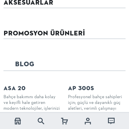
AKSESUARLAR
PROMOSYON ÜRÜNLERI
BLOG
ASA 20
AP 300S
Bahçe bakımını daha kolay
Profesyonel bahçe sahipleri
ve keyifli hale getiren
için; güçlü ve dayanıklı güç
modern teknolojiler, işlerinizi
aletleri, verimli çalışmayı
daha kısa sürede ve daha az
sağlamanın önemli bir
çaba ile tamamlamanızı
anahtarıdır. STIHL, uzun
sağlar...
süredir bu ihtiyacı karşılamak